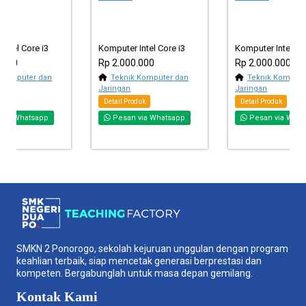
Intel Core i3
Komputer Intel Core i3
Komputer Intel Cor
.000
Rp 2.000.000
Rp 2.000.000
 Komputer dan
Teknik Komputer dan
Teknik Kompute
Jaringan
Jaringan
duk
Detail Produk
Detail Produk
via Whatsapp
Pesan via Whatsapp
Pesan via What
SMKN 2 Ponorogo, sekolah kejuruan unggulan dengan program
keahlian terbaik, siap mencetak generasi berprestasi dan
kompeten. Bergabunglah untuk masa depan gemilang.
Kontak Kami