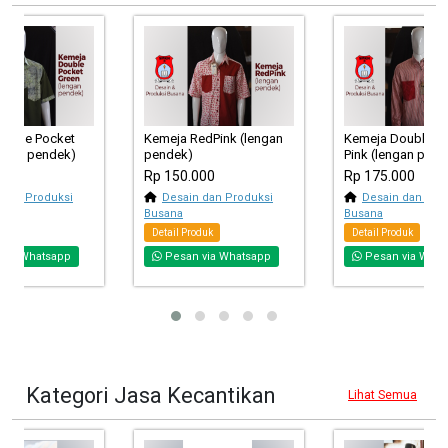
ouble Pocket
Kemeja RedPink (lengan
Kemeja Double P
engan pendek)
pendek)
Pink (lengan panj
000
Rp 150.000
Rp 175.000
 dan Produksi
Desain dan Produksi
Desain dan Pro
Busana
Busana
duk
Detail Produk
Detail Produk
via Whatsapp
Pesan via Whatsapp
Pesan via What
Kategori Jasa Kecantikan
Lihat Semua