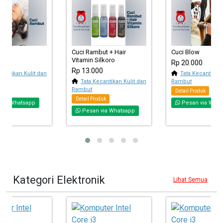
but
Cuci Rambut + Hair
Cuci Blow
Vitamin Silkoro
0
Rp 20.000
Rp 13.000
cantikan Kulit dan
Tata Kecantikan 
Tata Kecantikan Kulit dan
Rambut
Rambut
duk
Detail Produk
Detail Produk
via Whatsapp
Pesan via What
Pesan via Whatsapp
Kategori Elektronik
Lihat Semua